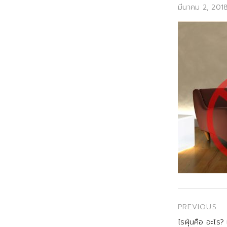
Posted
มีนาคม 2, 201
on
เมนู
PREVIOUS
นำทาง
Previous
ไรฝุ่นคือ อะไร?