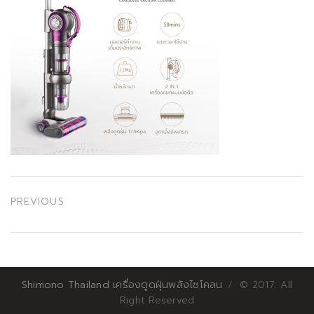
เมนู
PREVIOUS
นำทาง
Previous
post:
เรื่อง
Shimono Thailand เครื่องดูดฝุ่นพลังไซโคลน
© 2017. All
Right Reserved