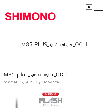
0
M85 PLUS_๑๙๐๗๑๓_0011
M85 plus_๑๙๐๗๑๓_0011
Posted
กรกฎาคม 18, 2019
By:
เครื่องดูดฝุ่น
on