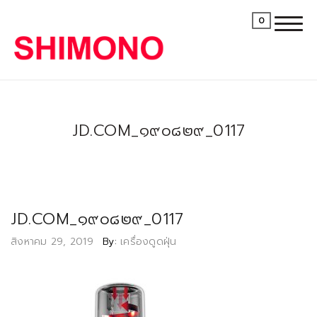
0
JD.COM_๑๙๐๘๒๙_0117
JD.COM_๑๙๐๘๒๙_0117
Posted
สิงหาคม 29, 2019
By:
เครื่องดูดฝุ่น
on