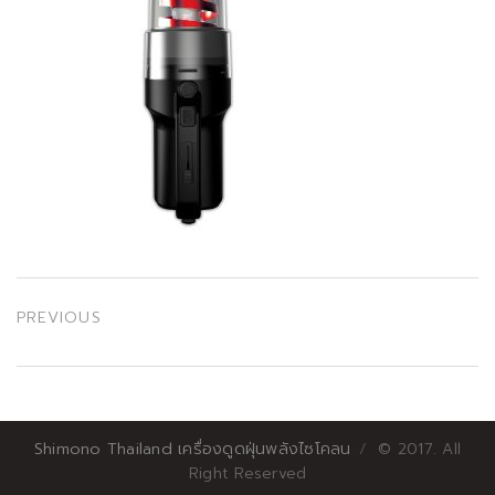
เมนู
PREVIOUS
นำทาง
Previous
post:
เรื่อง
Shimono Thailand เครื่องดูดฝุ่นพลังไซโคลน
© 2017. All
Right Reserved