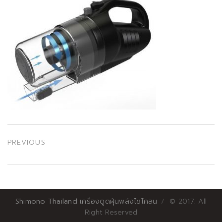
เมนู
PREVIOUS
นำทาง
Previous
post:
เรื่อง
Shimono Thailand เครื่องดูดฝุ่นพลังไซโคลน
© 2017. All
Right Reserved