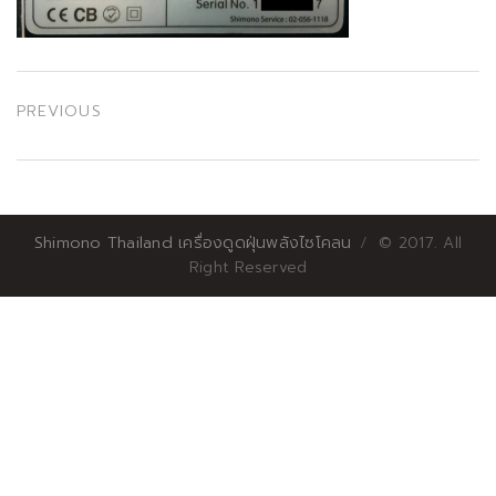
เมนู
PREVIOUS
นำทาง
Previous
post:
เรื่อง
Shimono Thailand เครื่องดูดฝุ่นพลังไซโคลน
© 2017. All
Right Reserved